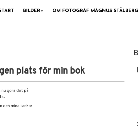
START
BILDER
OM FOTOGRAF MAGNUS STÅLBER
B
gen plats för min bok
n nu göra det på
ts.
en och mina tankar