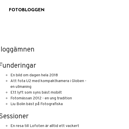
G
FOTOBLOGGEN
loggämnen
Funderingar
En bild om dagen hela 2018
Att fota U2 med kompaktkamera i Globen -
en utmaning
Ett lyft som syns bäst mobilt
Fotomässan 2012 - en ung tradition
Liu Bolin bäst på Fotografiska
Sessioner
En resa till Lofoten är alltid ett vackert