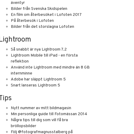
äventyr
Bilder från Svenska Skidspelen
En film om återbesöket i Lofoten 2017
På återbesök i Lofoten
Bilder från det storslagna Lofoten
Lightroom
Så snabbt är nya Lightroom 7.2
Lightroom Mobile till iPad - en första
reflektion
Använd inte Lightroom med mindre än 8 GB
internminne
Adobe har släppt Lightroom 5
Snart lanseras Lightroom 5
Tips
Nytt nummer av mitt bildmagasin
Min personliga guide till Fotomässan 2014
Några tips till dig som vill få bra
bröllopsbilder
Följ @fotografmagnusstalberg på