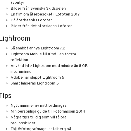
äventyr
Bilder från Svenska Skidspelen
En film om återbesöket i Lofoten 2017
På återbesök i Lofoten
Bilder från det storslagna Lofoten
Lightroom
Så snabbt är nya Lightroom 7.2
Lightroom Mobile till iPad - en första
reflektion
Använd inte Lightroom med mindre än 8 GB
internminne
Adobe har släppt Lightroom 5
Snart lanseras Lightroom 5
Tips
Nytt nummer av mitt bildmagasin
Min personliga guide till Fotomässan 2014
Några tips till dig som vill få bra
bröllopsbilder
Följ @fotografmagnusstalberg på