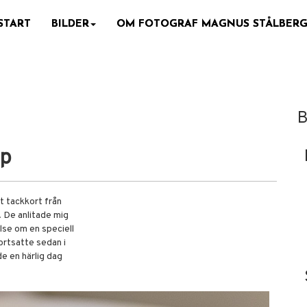
START
BILDER
OM FOTOGRAF MAGNUS STÅLBER
B
op
nt tackkort från
. De anlitade mig
lse om en speciell
ortsatte sedan i
e en härlig dag