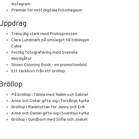
Instagram
Premiär för mitt digitala fotomagasin
Uppdrag
Träna dig stark med Friskispressen
Clara Lundmark på omslaget till tidningen
Cykla
Festlig fotografering med Svenska
Mordgåtor
Shoes Coloring Book - en promotionbild
Ett tackkort från ett bröllop
Bröllop
På bröllop i Tibble med Nalim och Gabriel
Anna och Oskar gifte sig i Torsångs kyrka
Bröllop i Rankhyttan för Jenny och Erik
Anne och Daniel gifte sig i Svärdsjö kyrka
Bröllop i Sundborn med Sofia och Joakim