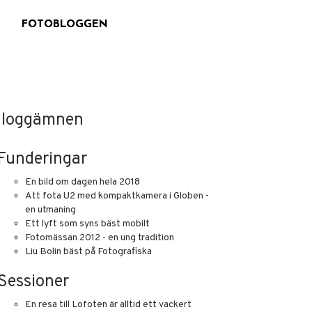
G
FOTOBLOGGEN
loggämnen
Funderingar
En bild om dagen hela 2018
Att fota U2 med kompaktkamera i Globen -
en utmaning
Ett lyft som syns bäst mobilt
Fotomässan 2012 - en ung tradition
Liu Bolin bäst på Fotografiska
Sessioner
En resa till Lofoten är alltid ett vackert