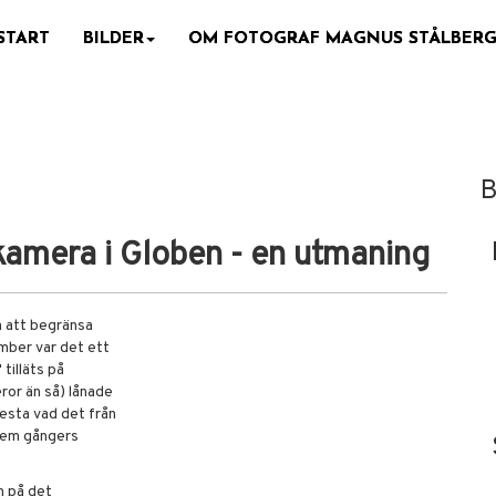
START
BILDER
OM FOTOGRAF MAGNUS STÅLBER
B
amera i Globen - en utmaning
m att begränsa
mber var det ett
tilläts på
ror än så) lånade
testa vad det från
 fem gångers
h på det