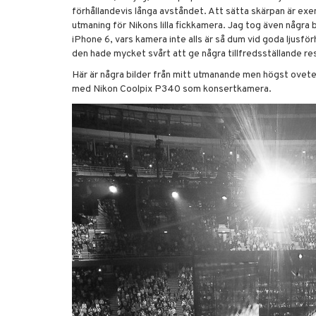
förhållandevis långa avståndet. Att sätta skärpan är exem
utmaning för Nikons lilla fickkamera. Jag tog även några 
iPhone 6, vars kamera inte alls är så dum vid goda ljusfö
den hade mycket svårt att ge några tillfredsställande res
Här är några bilder från mitt utmanande men högst ovete
med Nikon Coolpix P340 som konsertkamera.