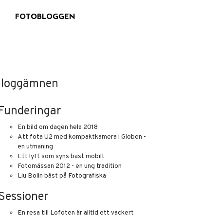
G
FOTOBLOGGEN
loggämnen
Funderingar
En bild om dagen hela 2018
Att fota U2 med kompaktkamera i Globen -
en utmaning
Ett lyft som syns bäst mobilt
Fotomässan 2012 - en ung tradition
Liu Bolin bäst på Fotografiska
Sessioner
En resa till Lofoten är alltid ett vackert