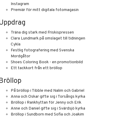
Instagram
Premiär för mitt digitala fotomagasin
Uppdrag
Träna dig stark med Friskispressen
Clara Lundmark på omslaget till tidningen
Cykla
Festlig fotografering med Svenska
Mordgåtor
Shoes Coloring Book - en promotionbild
Ett tackkort från ett bröllop
Bröllop
På bröllop i Tibble med Nalim och Gabriel
Anna och Oskar gifte sig i Torsångs kyrka
Bröllop i Rankhyttan för Jenny och Erik
Anne och Daniel gifte sig i Svärdsjö kyrka
Bröllop i Sundborn med Sofia och Joakim