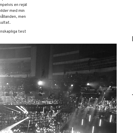
pelvis en rejäl
bilder med min
rhållanden, men
ultat.
nskapliga test