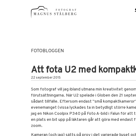
FOTOBLOGGEN
Att fota U2 med kompaktk
22 september 2015
Som fotograf vill jag ibland utmana min kreativitet geno
förutsättningarna. När U2 spelade i Globen den 21 septe
sådant tillfälle. Eftersom endast "små kompaktkameror" 
evenemanget (vissa lyckades ta in betydligt större kame
jag en Nikon Coolpix P340 på Foto A-bild i Falun för att 
en plats en bit upp på läktaren går att göra med endast
zoom.
Kameran (och jag) sätts på prov i det varierade ljuset oc