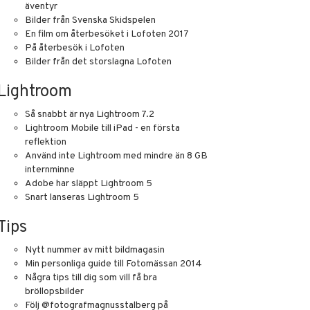
äventyr
Bilder från Svenska Skidspelen
En film om återbesöket i Lofoten 2017
På återbesök i Lofoten
Bilder från det storslagna Lofoten
Lightroom
Så snabbt är nya Lightroom 7.2
Lightroom Mobile till iPad - en första
reflektion
Använd inte Lightroom med mindre än 8 GB
internminne
Adobe har släppt Lightroom 5
Snart lanseras Lightroom 5
Tips
Nytt nummer av mitt bildmagasin
Min personliga guide till Fotomässan 2014
Några tips till dig som vill få bra
bröllopsbilder
Följ @fotografmagnusstalberg på