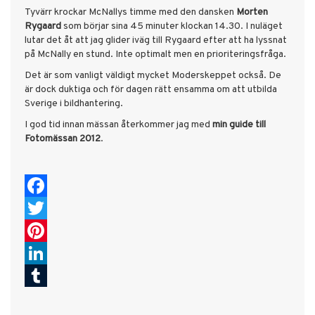
Tyvärr krockar McNallys timme med den dansken
Morten
Rygaard
som börjar sina 45 minuter klockan 14.30. I nuläget
lutar det åt att jag glider iväg till Rygaard efter att ha lyssnat
på McNally en stund. Inte optimalt men en prioriteringsfråga.
Det är som vanligt väldigt mycket Moderskeppet också. De
är dock duktiga och för dagen rätt ensamma om att utbilda
Sverige i bildhantering.
I god tid innan mässan återkommer jag med
min guide till
Fotomässan 2012
.
Facebook
Twitter
Pinterest
LinkedIn
Tumblr