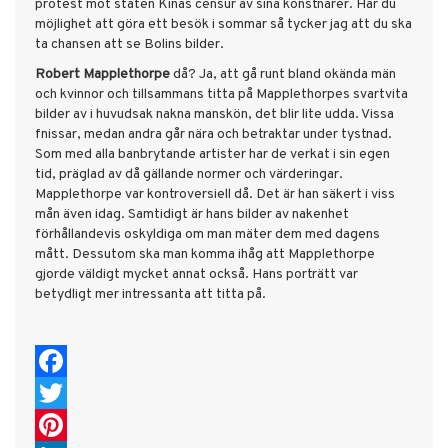
protest mot staten Kinas censur av sina konstnärer. Har du
möjlighet att göra ett besök i sommar så tycker jag att du ska
ta chansen att se Bolins bilder.
Robert Mapplethorpe
då? Ja, att gå runt bland okända män
och kvinnor och tillsammans titta på Mapplethorpes svartvita
bilder av i huvudsak nakna manskön, det blir lite udda. Vissa
fnissar, medan andra går nära och betraktar under tystnad.
Som med alla banbrytande artister har de verkat i sin egen
tid, präglad av då gällande normer och värderingar.
Mapplethorpe var kontroversiell då. Det är han säkert i viss
mån även idag. Samtidigt är hans bilder av nakenhet
förhållandevis oskyldiga om man mäter dem med dagens
mått. Dessutom ska man komma ihåg att Mapplethorpe
gjorde väldigt mycket annat också. Hans porträtt var
betydligt mer intressanta att titta på.
Facebook
Twitter