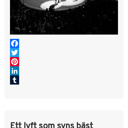
Facebook
Twitter
Pinterest
LinkedIn
Tumblr
Ett lyft som syns bäst