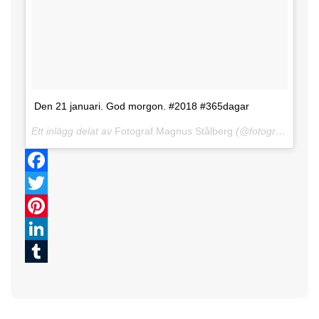
Den 21 januari. God morgon. #2018 #365dagar
Ett inlägg delat av
Fotograf Magnus Stålberg
(@fotografmagnusstalberg)
Facebook
Twitter
Pinterest
LinkedIn
Tumblr