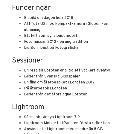
Funderingar
En bild om dagen hela 2018
Att fota U2 med kompaktkamera i Globen - en
utmaning
Ett lyft som syns bäst mobilt
Fotomässan 2012 - en ung tradition
Liu Bolin bäst på Fotografiska
Sessioner
En resa till Lofoten är alltid ett vackert äventyr
Bilder från Svenska Skidspelen
En film om återbesöket i Lofoten 2017
På återbesök i Lofoten
Bilder från det storslagna Lofoten
Lightroom
Så snabbt är nya Lightroom 7.2
Lightroom Mobile till iPad - en första reflektion
Använd inte Lightroom med mindre än 8 GB