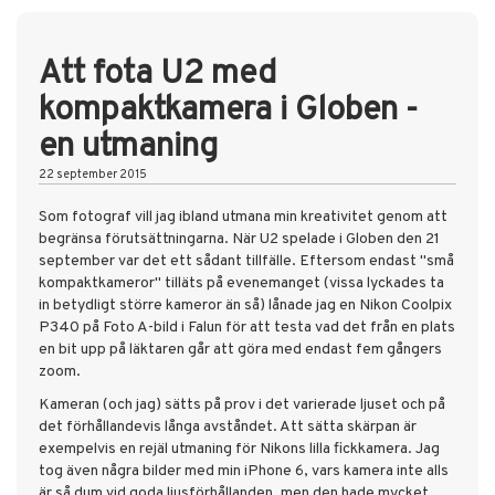
Att fota U2 med
kompaktkamera i Globen -
en utmaning
22 september 2015
Som fotograf vill jag ibland utmana min kreativitet genom att
begränsa förutsättningarna. När U2 spelade i Globen den 21
september var det ett sådant tillfälle. Eftersom endast "små
kompaktkameror" tilläts på evenemanget (vissa lyckades ta
in betydligt större kameror än så) lånade jag en Nikon Coolpix
P340 på Foto A-bild i Falun för att testa vad det från en plats
en bit upp på läktaren går att göra med endast fem gångers
zoom.
Kameran (och jag) sätts på prov i det varierade ljuset och på
det förhållandevis långa avståndet. Att sätta skärpan är
exempelvis en rejäl utmaning för Nikons lilla fickkamera. Jag
tog även några bilder med min iPhone 6, vars kamera inte alls
är så dum vid goda ljusförhållanden, men den hade mycket