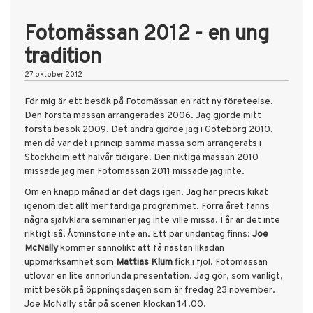
Fotomässan 2012 - en ung
tradition
27 oktober 2012
För mig är ett besök på Fotomässan en rätt ny företeelse.
Den första mässan arrangerades 2006. Jag gjorde mitt
första besök 2009. Det andra gjorde jag i Göteborg 2010,
men då var det i princip samma mässa som arrangerats i
Stockholm ett halvår tidigare. Den riktiga mässan 2010
missade jag men
Fotomässan 2011
missade jag inte.
Om en knapp månad är det dags igen. Jag har precis kikat
igenom det allt mer färdiga programmet. Förra året fanns
några självklara seminarier jag inte ville missa. I år är det inte
riktigt så. Åtminstone inte än. Ett par undantag finns:
Joe
McNally
kommer sannolikt att få nästan likadan
uppmärksamhet som
Mattias Klum
fick i fjol. Fotomässan
utlovar en lite annorlunda presentation. Jag gör, som vanligt,
mitt besök på öppningsdagen som är fredag 23 november.
Joe McNally står på scenen klockan 14.00.