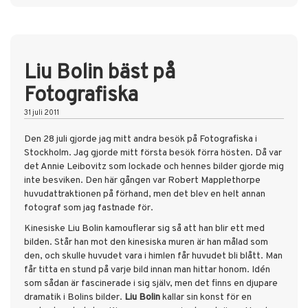
Liu Bolin bäst på
Fotografiska
31 juli 2011
Den 28 juli gjorde jag mitt andra besök på
Fotografiska
i
Stockholm. Jag gjorde mitt första besök förra hösten. Då var
det
Annie Leibovitz
som lockade och hennes bilder gjorde mig
inte besviken. Den här gången var
Robert Mapplethorpe
huvudattraktionen på förhand, men det blev en helt annan
fotograf som jag fastnade för.
Kinesiske
Liu Bolin
kamouflerar sig så att han blir ett med
bilden. Står han mot den kinesiska muren är han målad som
den, och skulle huvudet vara i himlen får huvudet bli blått. Man
får titta en stund på varje bild innan man hittar honom. Idén
som sådan är fascinerade i sig själv, men det finns en djupare
dramatik i Bolins bilder.
Liu Bolin
kallar sin konst för en